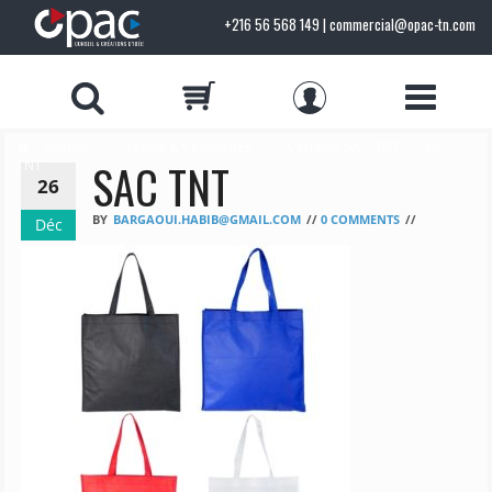
+216 56 568 149 | commercial@opac-tn.com
Accueil
>
Textile & Casquettes
>
Cartable SAC_TNT
> SAC
SAC TNT
TNT
26
BY
BARGAOUI.HABIB@GMAIL.COM
//
0 COMMENTS
//
Déc