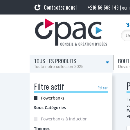
Contactez nous !
+216 56 568 149 | co
CH
TOUS LES PRODUITS
BOUTI
Toute notre collection 2025
Devis 
Filtre actif
Retour
Powerbanks
L
v
Sous Catégories
F
P
Powerbanks à induction
Thèmes