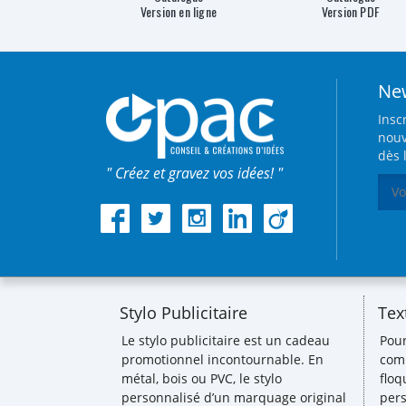
Version en ligne
Version PDF
New
Insc
nouv
dès 
" Créez et gravez vos idées! "
Stylo Publicitaire
Tex
Le stylo publicitaire est un cadeau
Pou
promotionnel incontournable. En
comm
métal, bois ou PVC, le stylo
floq
personnalisé d’un marquage original
pers