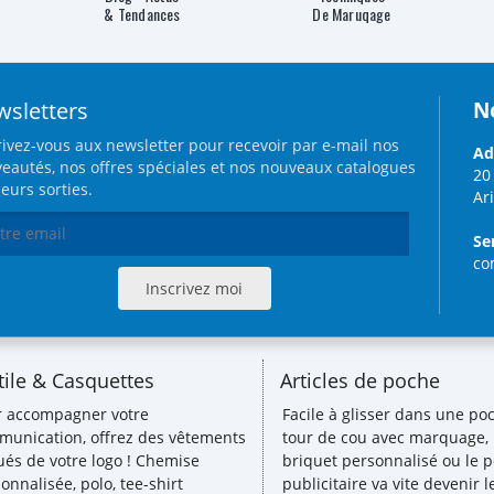
& Tendances
De Maruqage
sletters
N
rivez-vous aux newsletter pour recevoir par e-mail nos
Ad
eautés, nos offres spéciales et nos nouveaux catalogues
20
leurs sorties.
Ar
Se
co
tile & Casquettes
Articles de poche
r accompagner votre
Facile à glisser dans une poc
unication, offrez des vêtements
tour de cou avec marquage, 
ués de votre logo ! Chemise
briquet personnalisé ou le p
onnalisée, polo, tee-shirt
publicitaire va vite devenir 