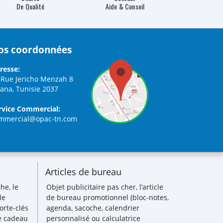
De Qualité
Aide & Conseil
os coordonnées
resse:
 Rue Jericho Menzah 8
iana, Tunisie 2037
rvice Commercial:
mmercial@opac-tn.com
Articles de bureau
he, le
Objet publicitaire pas cher, l’article
le
de bureau promotionnel (bloc-notes,
orte-clés
agenda, sacoche, calendrier
le cadeau
personnalisé ou calculatrice