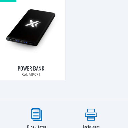
POWER BANK
Réf:
MP071
Blog - Actus
Techniques