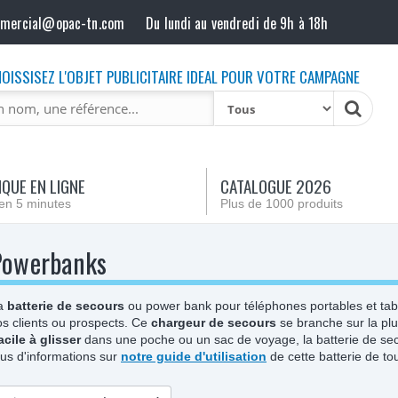
mmercial@opac-tn.com
Du lundi au vendredi de 9h à 18h
OISSISEZ L'OBJET PUBLICITAIRE IDEAL POUR VOTRE CAMPAGNE
QUE EN LIGNE
CATALOGUE 2026
en 5 minutes
Plus de 1000 produits
Powerbanks
a
batterie de secours
ou power bank pour téléphones portables et tablet
os clients ou prospects. Ce
chargeur de secours
se branche sur la pl
acile à glisser
dans une poche ou un sac de voyage, la batterie de se
lus d'informations sur
notre guide d'utilisation
de cette batterie de tou