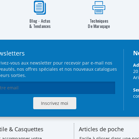
Blog - Actus
Techniques
& Tendances
De Maruqage
sletters
N
rivez-vous aux newsletter pour recevoir par e-mail nos
Ad
eautés, nos offres spéciales et nos nouveaux catalogues
20
leurs sorties.
Ar
Se
co
tile & Casquettes
Articles de poche
r accompagner votre
Facile à glisser dans une poc