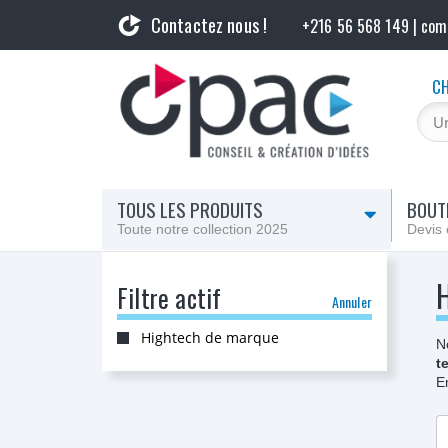
Contactez nous !
+216 56 568 149 | co
CH
TOUS LES PRODUITS
BOUTI
Toute notre collection 2025
Devis 
Filtre actif
Annuler
Hightech de marque
N
t
E