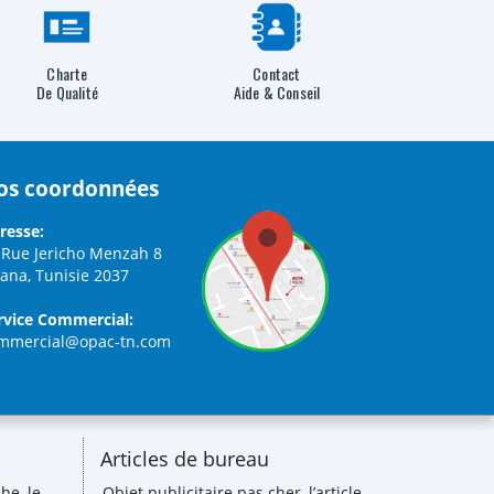
Charte
Contact
De Qualité
Aide & Conseil
os coordonnées
resse:
 Rue Jericho Menzah 8
iana, Tunisie 2037
rvice Commercial:
mmercial@opac-tn.com
Articles de bureau
he, le
Objet publicitaire pas cher, l’article