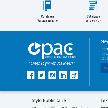
Catalogue
Catalogue
Version en ligne
Version PDF
New
Insc
nouv
dès 
" Créez et gravez vos idées! "
Stylo Publicitaire
Tex
Le stylo publicitaire est un cadeau
Pou