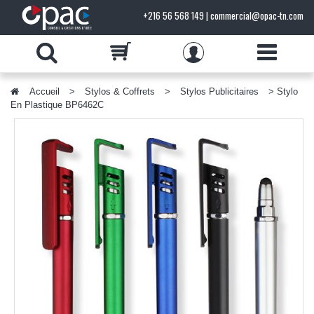
+216 56 568 149 | commercial@opac-tn.com
Accueil
>
Stylos & Coffrets
>
Stylos Publicitaires
> Stylo
PRODUITS
En Plastique BP6462C