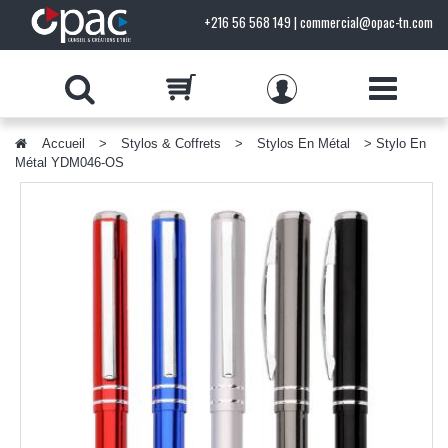
+216 56 568 149 | commercial@opac-tn.com
Accueil
>
Stylos & Coffrets
>
Stylos En Métal
> Stylo En
PRODUITS
Métal YDM046-OS