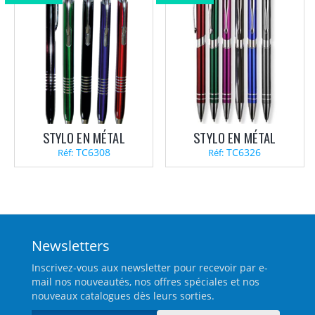
STYLO EN MÉTAL
STYLO EN MÉTAL
TC6308
TC6326
Réf:
Réf:
Newsletters
Inscrivez-vous aux newsletter pour recevoir par e-
mail nos nouveautés, nos offres spéciales et nos
nouveaux catalogues dès leurs sorties.