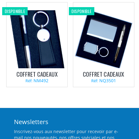
DISPONIBLE
DISPONIBLE
COFFRET CADEAUX
COFFRET CADEAUX
NM492
NQ3501
Réf:
Réf:
Newsletters
Inscrivez-vous aux newsletter pour recevoir par e-
mail nos nouveautés, nos offres spéciales et nos