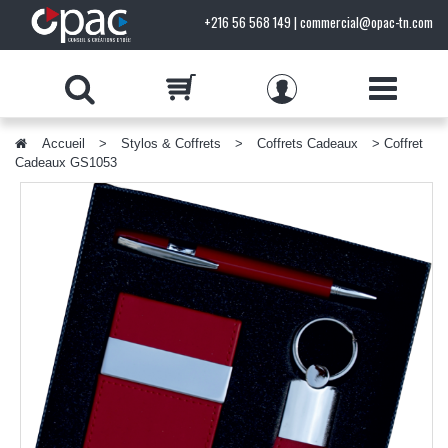
+216 56 568 149 | commercial@opac-tn.com
Accueil
>
Stylos & Coffrets
>
Coffrets Cadeaux
> Coffret
PRODUITS
Cadeaux GS1053