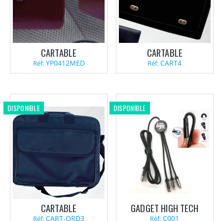
CARTABLE
CARTABLE
YP0412MED
CART4
Réf:
Réf:
DISPONIBLE
DISPONIBLE
CARTABLE
GADGET HIGH TECH
CART-ORD3
C001
Réf:
Réf: