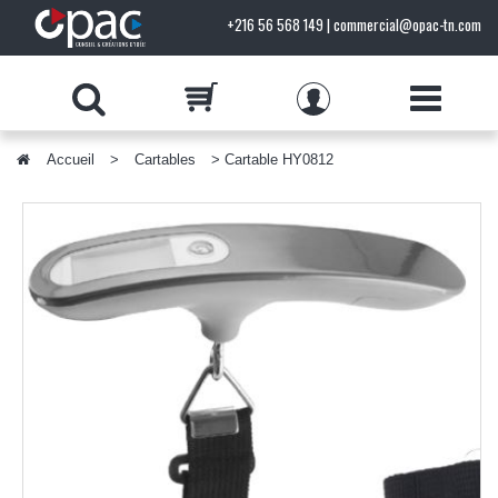
+216 56 568 149 | commercial@opac-tn.com
Accueil
>
Cartables
> Cartable HY0812
PRODUITS