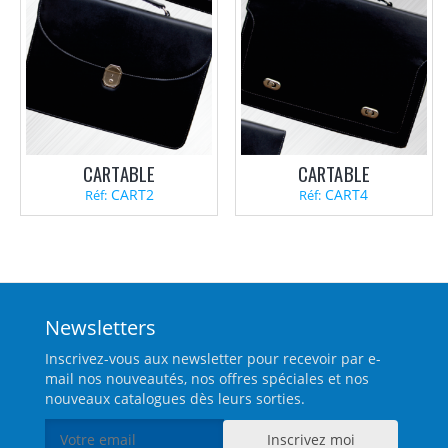
CARTABLE
CARTABLE
CART2
CART4
Réf:
Réf:
Newsletters
Inscrivez-vous aux newsletter pour recevoir par e-
mail nos nouveautés, nos offres spéciales et nos
nouveaux catalogues dès leurs sorties.