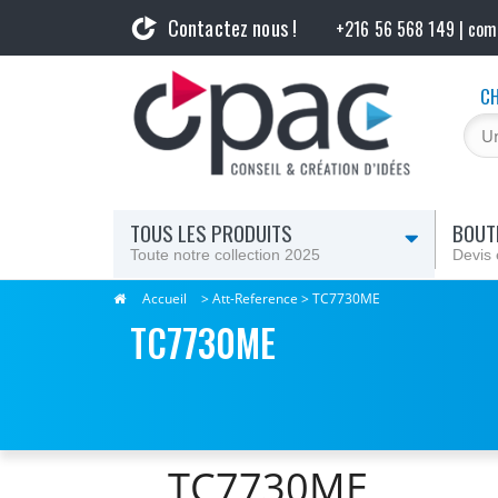
Contactez nous !
+216 56 568 149 | co
CH
TOUS LES PRODUITS
BOUTI
Toute notre collection 2025
Devis 
Accueil
> Att-Reference > TC7730ME
TC7730ME
TC7730ME