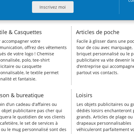
co
tile & Casquettes
Articles de poche
r accompagner votre
Facile à glisser dans une poc
unication, offrez des vêtements
tour de cou avec marquage, 
ués de votre logo ! Chemise
briquet personnalisé ou le p
onnalisée, polo, tee-shirt
publicitaire va vite devenir 
icitaire ou casquette
d’entreprise qui accompagn
onnalisable, le textile permet
partout vos contacts.
inalité et fantaisie.
son & bureatique
Loisirs
in d’un cadeau d'affaires ou
Les objets publicitaires ou 
 objet publicitaire pas cher qui
dédiés loisirs enchanteront p
uera le quotidien de vos clients
grands. Articles de plage ou
 cafetière, le set de services à
drapeaux personnalisables
 ou le mug personnalisé sont des
véhiculeront parfaitement v