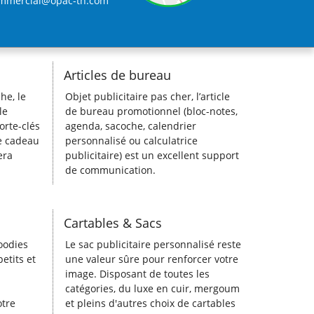
mmercial@opac-tn.com
Articles de bureau
he, le
Objet publicitaire pas cher, l’article
le
de bureau promotionnel (bloc-notes,
orte-clés
agenda, sacoche, calendrier
le cadeau
personnalisé ou calculatrice
era
publicitaire) est un excellent support
de communication.
Cartables & Sacs
goodies
Le sac publicitaire personnalisé reste
etits et
une valeur sûre pour renforcer votre
image. Disposant de toutes les
catégories, du luxe en cuir, mergoum
otre
et pleins d'autres choix de cartables