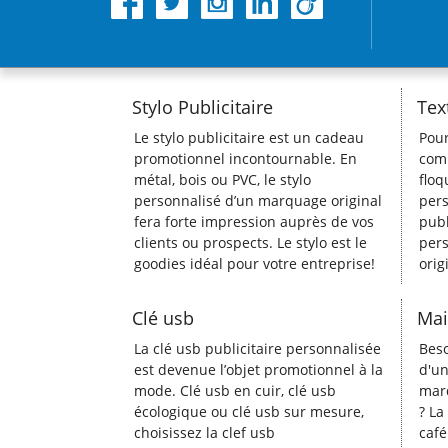
Stylo Publicitaire
Tex
Le stylo publicitaire est un cadeau
Pou
promotionnel incontournable. En
comm
métal, bois ou PVC, le stylo
floq
personnalisé d’un marquage original
pers
fera forte impression auprès de vos
publ
clients ou prospects. Le stylo est le
pers
goodies idéal pour votre entreprise!
orig
Clé usb
Mai
La clé usb publicitaire personnalisée
Beso
est devenue l’objet promotionnel à la
d'un
mode. Clé usb en cuir, clé usb
marq
écologique ou clé usb sur mesure,
? La
choisissez la clef usb
café