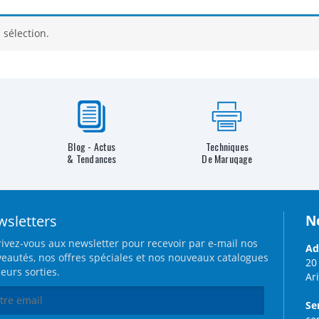
 sélection.
Blog - Actus
Techniques
& Tendances
De Maruqage
sletters
N
rivez-vous aux newsletter pour recevoir par e-mail nos
Ad
eautés, nos offres spéciales et nos nouveaux catalogues
20
leurs sorties.
Ar
Se