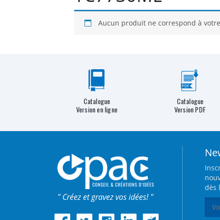
Aucun produit ne correspond à votre
Catalogue
Catalogue
Version en ligne
Version PDF
New
Insc
nouv
dès 
" Créez et gravez vos idées! "