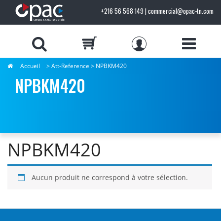
+216 56 568 149 | commercial@opac-tn.com
Accueil
> Att-Reference > NPBKM420
NPBKM420
NPBKM420
Aucun produit ne correspond à votre sélection.