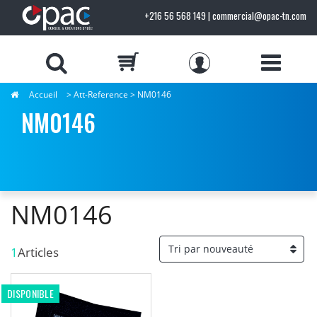
+216 56 568 149 | commercial@opac-tn.com
Accueil
> Att-Reference > NM0146
NM0146
NM0146
1
Articles
DISPONIBLE