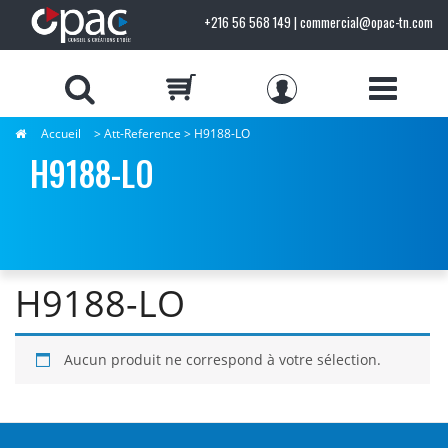
+216 56 568 149 | commercial@opac-tn.com
Accueil
> Att-Reference > H9188-LO
H9188-LO
H9188-LO
Aucun produit ne correspond à votre sélection.