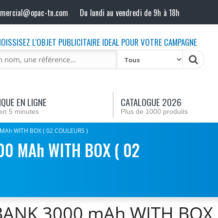
mmercial@opac-tn.com
Du lundi au vendredi de 9h à 18h
OISSISEZ L'OBJET PUBLICITAIRE IDEAL POUR VOTRE CAMPAGNE
QUE EN LIGNE
CATALOGUE 2026
en 5 minutes
Plus de 1000 produits
 MAh WITH BOX ( 02 COULEURS )
00 MAh WITH BOX ( 02
ANK 3000 mAh WITH BOX (