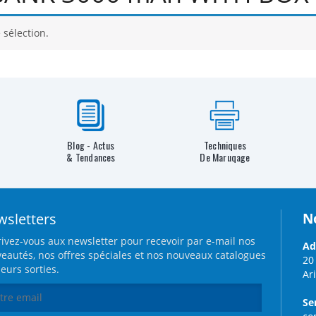
 sélection.
Blog - Actus
Techniques
& Tendances
De Maruqage
sletters
N
rivez-vous aux newsletter pour recevoir par e-mail nos
Ad
eautés, nos offres spéciales et nos nouveaux catalogues
20
leurs sorties.
Ar
Se