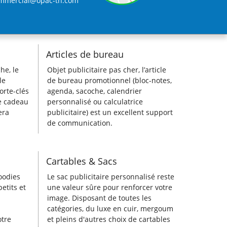
mmercial@opac-tn.com
Articles de bureau
he, le
Objet publicitaire pas cher, l’article
le
de bureau promotionnel (bloc-notes,
orte-clés
agenda, sacoche, calendrier
le cadeau
personnalisé ou calculatrice
era
publicitaire) est un excellent support
de communication.
Cartables & Sacs
goodies
Le sac publicitaire personnalisé reste
etits et
une valeur sûre pour renforcer votre
image. Disposant de toutes les
catégories, du luxe en cuir, mergoum
otre
et pleins d'autres choix de cartables