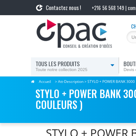
Contactez nous !
+216 56 568 149 | co
CH
TOUS LES PRODUITS
BOUTI
Toute notre collection 2025
Devis 
Accueil
> Att-Description > STYLO + POWER BANK 3000
STYLO + POWER BANK 30
COULEURS )
STYLO + POWER B