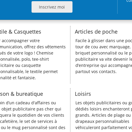
co
tile & Casquettes
Articles de poche
r accompagner votre
Facile à glisser dans une poc
unication, offrez des vêtements
tour de cou avec marquage, 
ués de votre logo ! Chemise
briquet personnalisé ou le p
onnalisée, polo, tee-shirt
publicitaire va vite devenir 
icitaire ou casquette
d’entreprise qui accompagn
onnalisable, le textile permet
partout vos contacts.
inalité et fantaisie.
son & bureatique
Loisirs
in d’un cadeau d'affaires ou
Les objets publicitaires ou 
 objet publicitaire pas cher qui
dédiés loisirs enchanteront p
uera le quotidien de vos clients
grands. Articles de plage ou
 cafetière, le set de services à
drapeaux personnalisables
 ou le mug personnalisé sont des
véhiculeront parfaitement v