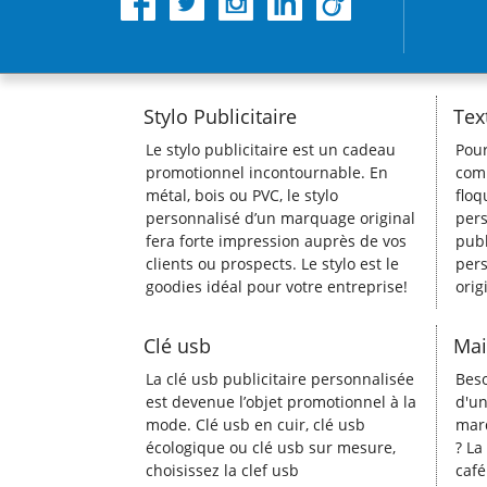
Stylo Publicitaire
Tex
Le stylo publicitaire est un cadeau
Pou
promotionnel incontournable. En
comm
métal, bois ou PVC, le stylo
floq
personnalisé d’un marquage original
pers
fera forte impression auprès de vos
publ
clients ou prospects. Le stylo est le
pers
goodies idéal pour votre entreprise!
orig
Clé usb
Mai
La clé usb publicitaire personnalisée
Beso
est devenue l’objet promotionnel à la
d'un
mode. Clé usb en cuir, clé usb
marq
écologique ou clé usb sur mesure,
? La
choisissez la clef usb
café