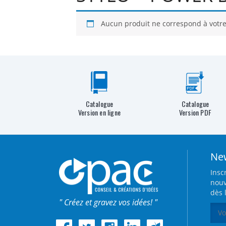
Aucun produit ne correspond à votre
Catalogue
Catalogue
Version en ligne
Version PDF
New
Insc
nouv
dès 
" Créez et gravez vos idées! "