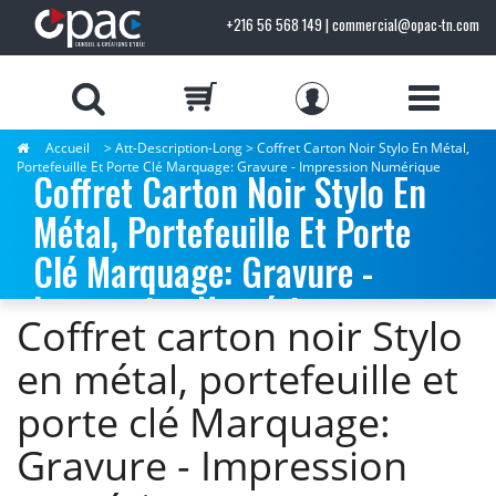
+216 56 568 149 | commercial@opac-tn.com
Accueil
> Att-Description-Long > Coffret Carton Noir Stylo En Métal,
Portefeuille Et Porte Clé Marquage: Gravure - Impression Numérique
Coffret Carton Noir Stylo En
Métal, Portefeuille Et Porte
Clé Marquage: Gravure -
Impression Numérique
Coffret carton noir Stylo
en métal, portefeuille et
porte clé Marquage:
Gravure - Impression